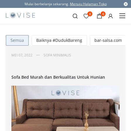
Mulai berbelanja sekarang.
Menuju Halaman Toko
0
0
Semua
Baiknya #DudukBareng
bar-salsa.com
MEI 07, 2022
SOFA MINIMALIS
Sofa Bed Murah dan Berkualitas Untuk Hunian