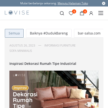
Mulai berbelanja sekarang.
Menuju Halaman Toko
0
0
Semua
Baiknya #DudukBareng
bar-salsa.com
AGUSTUS 26, 2023
INFORMASI FURNITURE
SOFA MINIMALIS
Inspirasi Dekorasi Rumah Tipe Industrial