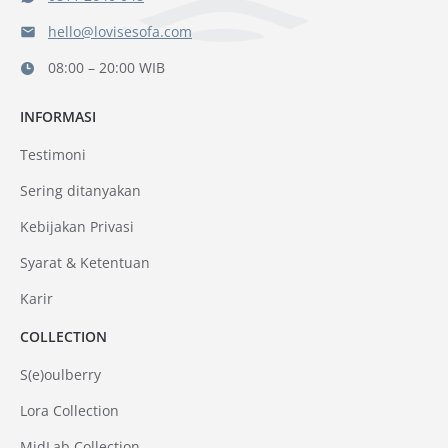
hello@lovisesofa.com
08:00 – 20:00 WIB
INFORMASI
Testimoni
Sering ditanyakan
Kebijakan Privasi
Syarat & Ketentuan
Karir
COLLECTION
S(e)oulberry
Lora Collection
MidLab Collection