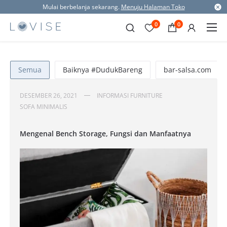
Mulai berbelanja sekarang.
Menuju Halaman Toko
0
0
Semua
Baiknya #DudukBareng
bar-salsa.com
DESEMBER 26, 2021
INFORMASI FURNITURE
SOFA MINIMALIS
Mengenal Bench Storage, Fungsi dan Manfaatnya