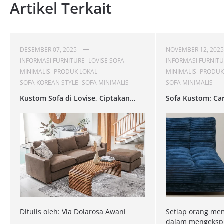
Artikel Terkait
DESEMBER 07, 2025
NOVEMBER 12, 2025
INFORMASI FURNITURE
LOVISE SOFA
INFORMASI FURNIT
MINIMALIS
PRODUK LOKAL
MINIMALIS
PRODUK
SOFA KOREAN STYLE
SOFA MINIMALIS
SOFA MINIMALIS
Kustom Sofa di Lovise, Ciptakan
Sofa Kustom: Ca
Kenyamanan Sesuai Gayamu!
Menunjukkan Ga
Kenyamanan Pri
Ditulis oleh: Via Dolarosa Awani
Setiap orang mem
dalam mengekspre