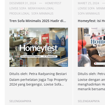
DESEMBER 31, 2024
HOMEYFEST
MARET 25, 2024
LOVISE SOFA
MERAYAKAN LOKAL
LOVISE SOFA
MINIM
PRODUK LOKAL
SOFA MINIMALIS
SOFA MINIMALIS
Tren Sofa Minimalis 2025 Hadir di
Homeyfest: Isi 
Homeyfest Vol. 3
dengan Produk E
Ditulis oleh: Petra Radyaning Bestari
Ditulis oleh: Pet
Dalam perhelatan Jogja Top Property
Lovise dengan an
2024 yang bergengsi, Lovise Sofa…
menghadirkan Ho
menarik bersam
SELENGKAPNYA
SELENGKAPNYA