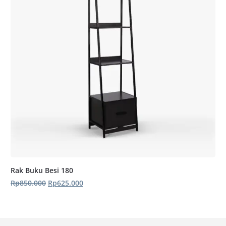
Rak Buku Besi 180
Harga
Harga
Rp
850.000
Rp
625.000
aslinya
saat
adalah:
ini
Rp850.000.
adalah:
Rp625.000.