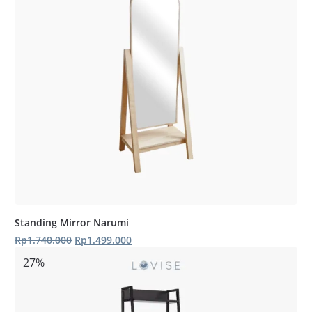
Standing Mirror Narumi
Harga
Harga
Rp
1.740.000
Rp
1.499.000
aslinya
saat
27%
adalah:
ini
Rp1.740.000.
adalah:
Rp1.499.000.