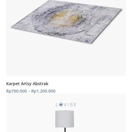
Karpet Artsy Abstrak
Rentang
Rp
700.000
–
Rp
1.200.000
harga:
Rp700.000
hingga
Rp1.200.000