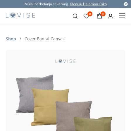
Mulai berbelanja sekarang.
Menuju Halaman Toko
0
0
Shop
/
Cover Bantal Canvas