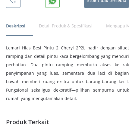
Stok tidak tersedia
Rp2.899.000.
Deskripsi
Detail Produk & Spesifikasi
Mengapa Memi
Lemari Hias Besi Pintu 2 Cheryl 2P2L hadir dengan siluet
ramping dan detail pintu kaca bergelombang yang mencuri
perhatian. Dua pintu ramping membuka akses ke rak
penyimpanan yang luas, sementara dua laci di bagian
bawah memberi ruang ekstra untuk barang-barang kecil.
Fungsional sekaligus dekoratif—pilihan sempurna untuk
rumah yang mengutamakan detail.
Produk Terkait