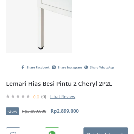
Share Facebook
Share Instagram
Share WhatsApp
Lemari Hias Besi Pintu 2 Cheryl 2P2L
(0)
Lihat Review
0.0
Harga
Harga
Rp
2.899.000
-26%
Rp
3.899.000
aslinya
saat
adalah:
ini
Rp3.899.000.
adalah: