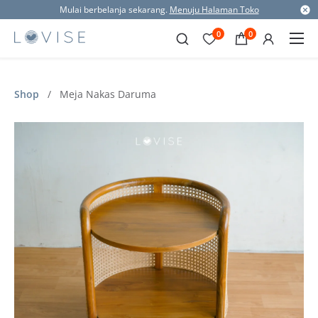
Mulai berbelanja sekarang.
Menuju Halaman Toko
0
0
Shop
/
Meja Nakas Daruma