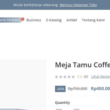
Mulai berbelanja sekarang.
Menuju Halaman Toko
omo Terbaru
Business
E-Katalog
Artikel
Tentang Kami
Meja Tamu Coffe
(0)
Lihat Revi
0.0
Harga
Rp
450.0
Rp
750.000
-40%
aslinya
adalah:
Quantity
Rp750.00