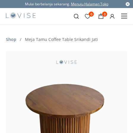
Mulai berbelanja sekarang.
Menuju Halaman Toko
0
0
Shop
/
Meja Tamu Coffee Table Srikandi Jati