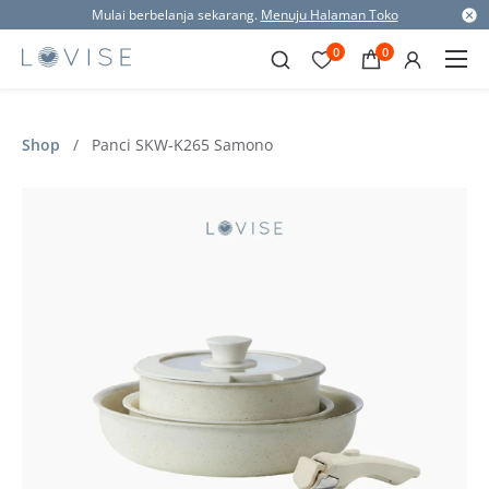
Mulai berbelanja sekarang.
Menuju Halaman Toko
0
0
Shop
/
Panci SKW-K265 Samono