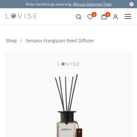
Mulai berbelanja sekarang.
Menuju Halaman Toko
0
0
Shop
/
Semana Frangipani Reed Diffuser