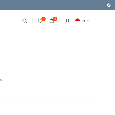
0
0
ID
ew