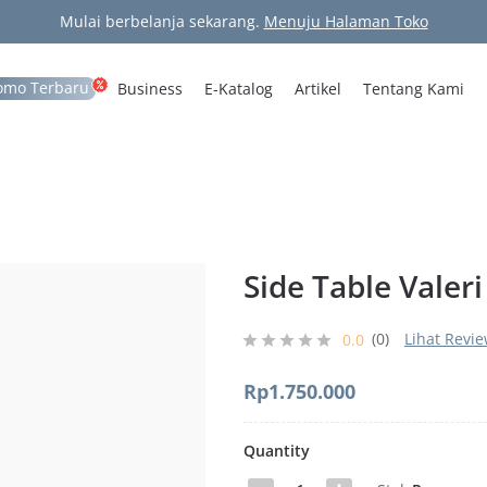
Mulai berbelanja sekarang.
Menuju Halaman Toko
omo Terbaru
Business
E-Katalog
Artikel
Tentang Kami
Side Table Valeri
(0)
Lihat Revi
0.0
Rp
1.750.000
Quantity