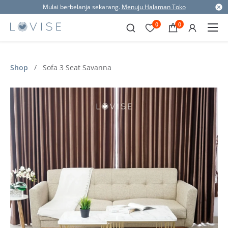
Mulai berbelanja sekarang.
Menuju Halaman Toko
0
0
Shop
/
Sofa 3 Seat Savanna