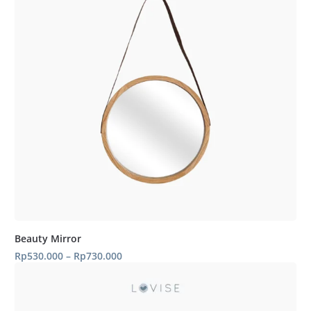
Beauty Mirror
Rentang
Rp
530.000
–
Rp
730.000
harga:
Rp530.000
hingga
Rp730.000