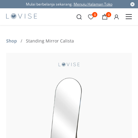
Mulai berbelanja sekarang.
Menuju Halaman Toko
0
0
Shop
/
Standing Mirror Calista