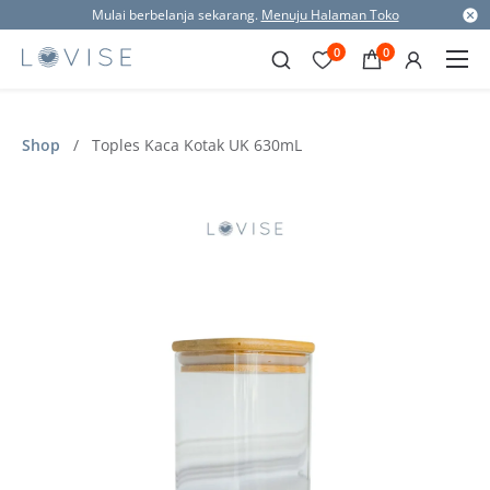
Mulai berbelanja sekarang.
Menuju Halaman Toko
0
0
Shop
/
Toples Kaca Kotak UK 630mL