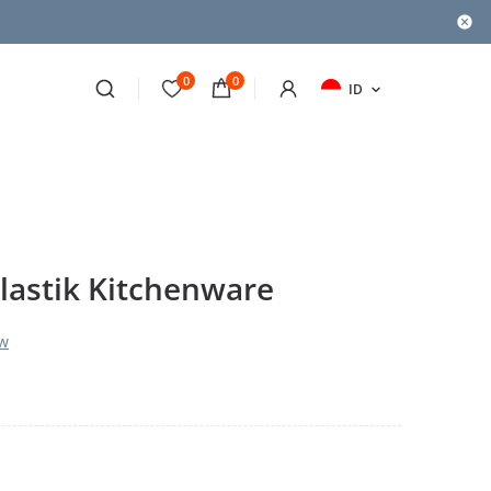
0
0
ID
lastik Kitchenware
ew