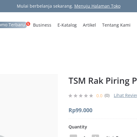
Mulai berbelanja sekarang.
Menuju Halaman Toko
omo Terbaru
Business
E-Katalog
Artikel
Tentang Kami
TSM Rak Piring P
(0)
Lihat Revi
0.0
Rp
99.000
Quantity