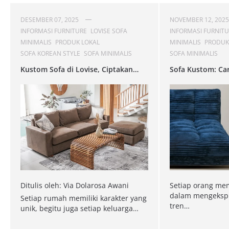
DESEMBER 07, 2025
NOVEMBER 12, 2025
INFORMASI FURNITURE
LOVISE SOFA
INFORMASI FURNIT
MINIMALIS
PRODUK LOKAL
MINIMALIS
PRODUK
SOFA KOREAN STYLE
SOFA MINIMALIS
SOFA MINIMALIS
Kustom Sofa di Lovise, Ciptakan
Sofa Kustom: Ca
Kenyamanan Sesuai Gayamu!
Menunjukkan Ga
Kenyamanan Pri
Ditulis oleh: Via Dolarosa Awani
Setiap orang mem
dalam mengekspre
Setiap rumah memiliki karakter yang
tren…
unik, begitu juga setiap keluarga…