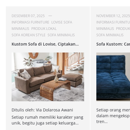
DESEMBER 07, 2025
NOVEMBER 12, 2025
INFORMASI FURNITURE
LOVISE SOFA
INFORMASI FURNIT
MINIMALIS
PRODUK LOKAL
MINIMALIS
PRODUK
SOFA KOREAN STYLE
SOFA MINIMALIS
SOFA MINIMALIS
Kustom Sofa di Lovise, Ciptakan
Sofa Kustom: Ca
Kenyamanan Sesuai Gayamu!
Menunjukkan Ga
Kenyamanan Pri
Ditulis oleh: Via Dolarosa Awani
Setiap orang mem
dalam mengekspre
Setiap rumah memiliki karakter yang
tren…
unik, begitu juga setiap keluarga…