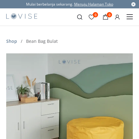
Mulai berbelanja sekarang.
Menuju Halaman Toko
0
0
Shop
/
Bean Bag Bulat