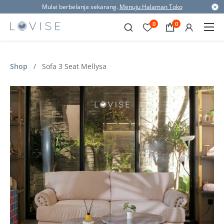
Mulai berbelanja sekarang.
Menuju Halaman Toko
0
0
Shop
/
Sofa 3 Seat Mellysa