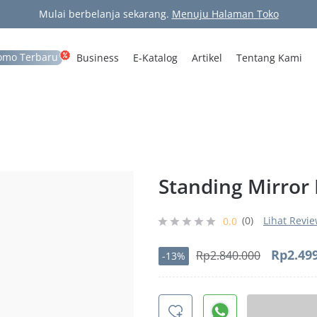
Mulai berbelanja sekarang.
Menuju Halaman Toko
omo Terbaru
Business
E-Katalog
Artikel
Tentang Kami
Standing Mirror
(0)
Lihat Revi
0.0
Harga
Rp
2.49
Rp
2.840.000
-13%
aslinya
adalah
Rp2.840