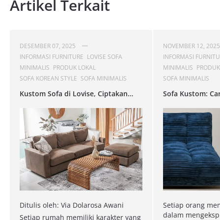
Artikel Terkait
DESEMBER 07, 2025
NOVEMBER 12, 2025
INFORMASI FURNITURE
LOVISE SOFA
INFORMASI FURNIT
MINIMALIS
PRODUK LOKAL
MINIMALIS
PRODUK
SOFA KOREAN STYLE
SOFA MINIMALIS
SOFA MINIMALIS
Kustom Sofa di Lovise, Ciptakan
Sofa Kustom: Ca
Kenyamanan Sesuai Gayamu!
Menunjukkan Ga
Kenyamanan Pri
Ditulis oleh: Via Dolarosa Awani
Setiap orang mem
dalam mengekspre
Setiap rumah memiliki karakter yang